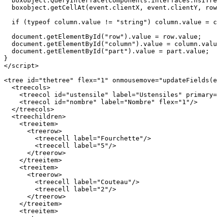
  boxobject.QueryInterface(Components.interfaces.nsITre
  boxobject.getCellAt(event.clientX, event.clientY, row
  if (typeof column.value != "string") column.value = c
  document.getElementById("row").value = row.value;

  document.getElementById("column").value = column.valu
  document.getElementById("part").value = part.value;

}

</script>

<tree id="thetree" flex="1" onmousemove="updateFields(e
  <treecols>

    <treecol id="ustensile" label="Ustensiles" primary=
    <treecol id="nombre" label="Nombre" flex="1"/>

  </treecols>

  <treechildren>

    <treeitem>

      <treerow>

        <treecell label="Fourchette"/>

        <treecell label="5"/>

      </treerow>

    </treeitem>

    <treeitem>

      <treerow>

        <treecell label="Couteau"/>

        <treecell label="2"/>

      </treerow>

    </treeitem>

    <treeitem>
