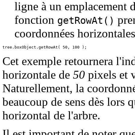
ligne à un emplacement dé
fonction
pren
getRowAt()
coordonnées horizontales (
tree.boxObject.getRowAt( 50, 100 );
Cet exemple retournera l'ind
horizontale de
50
pixels et 
Naturellement, la coordonn
beaucoup de sens dès lors qu
horizontal de l'arbre.
Il est important de noter q