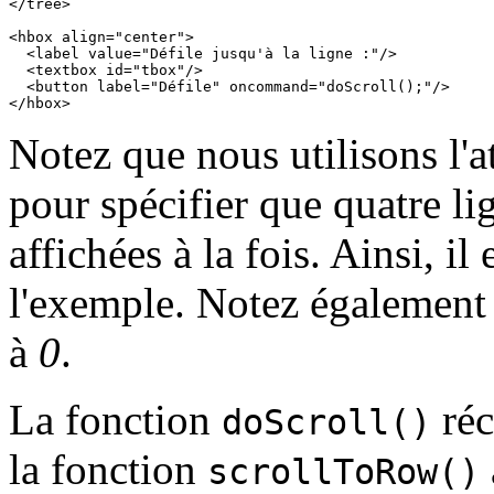
</tree>

<hbox align="center">

  <label value="Défile jusqu'à la ligne :"/>

  <textbox id="tbox"/>

  <button label="Défile" oncommand="doScroll();"/>

</hbox>
Notez que nous utilisons l'a
pour spécifier que quatre li
affichées à la fois. Ainsi, il
l'exemple. Notez également
à
0
.
La fonction
réc
doScroll()
la fonction
scrollToRow()