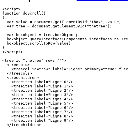
<script>

function doScroll()

{

  var value = document.getElementById("tbox").value;

  var tree = document.getElementById("thetree");

  var boxobject = tree.boxObject;

  boxobject.QueryInterface(Components.interfaces.nsITre
  boxobject.scrollToRow(value);

}

</script>

<tree id="thetree" rows="4">

  <treecols>

    <treecol id="row" label="Ligne" primary="true" flex
  </treecols>

  <treechildren>

    <treeitem label="Ligne 0"/>

    <treeitem label="Ligne 1"/>

    <treeitem label="Ligne 2"/>

    <treeitem label="Ligne 3"/>

    <treeitem label="Ligne 4"/>

    <treeitem label="Ligne 5"/>

    <treeitem label="Ligne 6"/>

    <treeitem label="Ligne 7"/>

    <treeitem label="Ligne 8"/>

    <treeitem label="Ligne 9"/>

  </treechildren>
