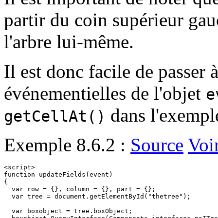
partir du coin supérieur ga
l'arbre lui-même.
Il est donc facile de passer
événementielles de l'objet
e
dans l'exemple
getCellAt()
Exemple 8.6.2 :
Source
Voi
<script>

function updateFields(event)

{

  var row = {}, column = {}, part = {};

  var tree = document.getElementById("thetree");

  var boxobject = tree.boxObject;
