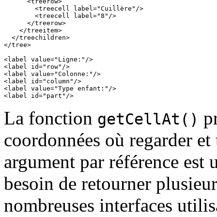
      <treerow>

        <treecell label="Cuillère"/>

        <treecell label="8"/>

      </treerow>

    </treeitem>

  </treechildren>

</tree>

<label value="Ligne:"/>

<label id="row"/>

<label value="Colonne:"/>

<label id="column"/>

<label value="Type enfant:"/>

<label id="part"/>
La fonction
pr
getCellAt()
coordonnées où regarder et 
argument par référence est u
besoin de retourner plusieur
nombreuses interfaces utili