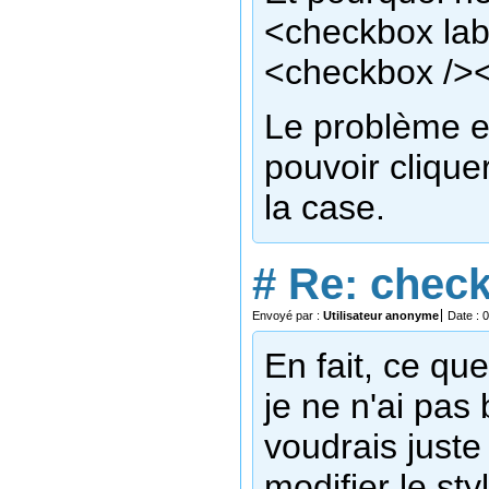
<checkbox lab
<checkbox /><
Le problème es
pouvoir cliquer
la case.
#
Re: chec
Envoyé par :
Utilisateur anonyme
Date : 
En fait, ce que
je ne n'ai pas 
voudrais juste
modifier le st