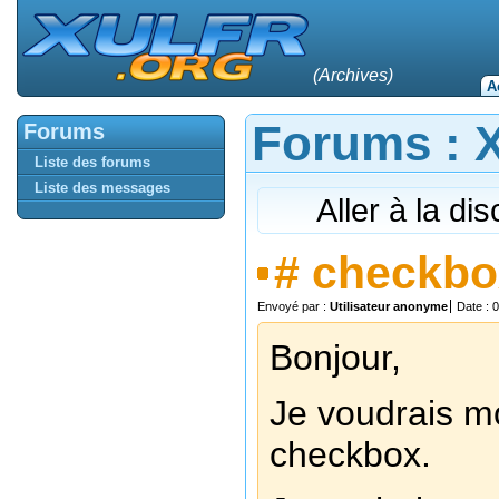
(Archives)
A
Forums : Xu
Forums
Liste des forums
Liste des messages
Aller à la di
#
checkbo
Envoyé par :
Utilisateur anonyme
Date : 
Bonjour,
Je voudrais mo
checkbox.