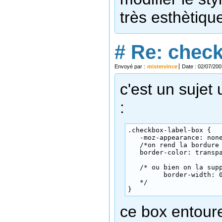
très esthètique
#
Re: chec
Envoyé par :
mistervince
Date : 02/07/200
c'est un sujet 
:
.checkbox-label-box {

   -moz-appearance: none
   /*on rend la bordure 
   border-color: transpa
   /* ou bien on la supp
         border-width: 0
   */

}
ce box entoure