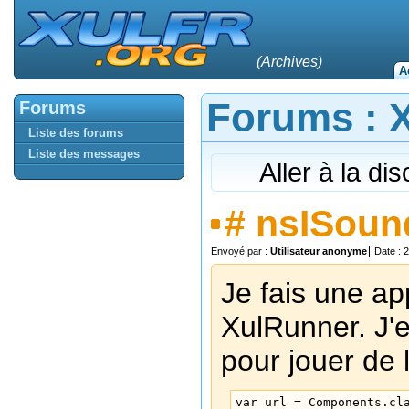
(Archives)
A
Forums : Xu
Forums
Liste des forums
Liste des messages
Aller à la di
#
nsISoun
Envoyé par :
Utilisateur anonyme
Date : 
Je fais une ap
XulRunner. J'e
pour jouer de 
var url = Components.cla