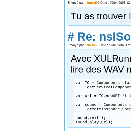
Envoyé par :
funraill
Date : 09/04/2006 13
Tu as trouver 
#
Re: nsIS
Envoyé par :
thefab
Date : 17/07/2007 17:
Avec XULRunne
lire des WAV 
var IO = Components.clas
    .getService(Componen
var url = IO.newURI("fil
var sound = Components.c
    .createInstance(Comp
sound.init();

sound.play(url);