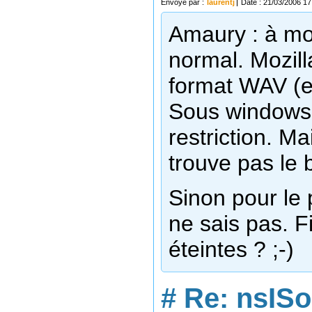
Envoyé par :
laurentj
Date : 21/03/2006 17
Amaury : à mon
normal. Mozil
format WAV (en
Sous windows, i
restriction. M
trouve pas le 
Sinon pour le 
ne sais pas. F
éteintes ? ;-)
#
Re: nsIS