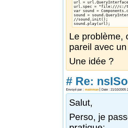
url = url.QueryInterface
url.spec = "file:///c:/t
var sound = Components.c
sound = sound.QueryInter
//sound.init();

sound.play(url);
Le problème, c
pareil avec un
Une idée ?
#
Re: nsIS
Envoyé par :
mainman
Date : 21/10/2005 
Salut,
Perso, je pass
pratique: