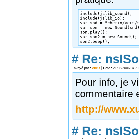
include(jslib_sound);

include(jslib_io);

var snd = "chemin/vers/s
var son = new Sound(snd)
son.play();

var son2 = new Sound();

son2.beep();
#
Re: nsIS
Envoyé par :
chris
Date : 21/03/2006 04:21
Pour info, je 
commentaire e
http://www.xu
#
Re: nsIS