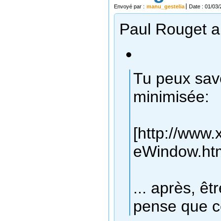
Envoyé par :
manu_gestelia
Date : 01/03/
Paul Rouget a 
Tu peux savo
minimisée:
[http://www.
eWindow.htm
... après, êt
pense que ce