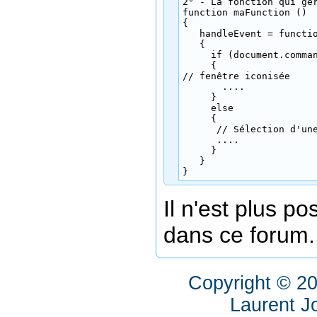
2° - La fonction qui gèr
function maFunction ()

{

   handleEvent = functio
   {

     if (document.comman
     {

// fenêtre iconisée

       ....

     }

     else

     {

      // Sélection d'une
      ....

     }

   }

}
Il n'est plus p
dans ce forum.
Copyright © 2
Laurent J