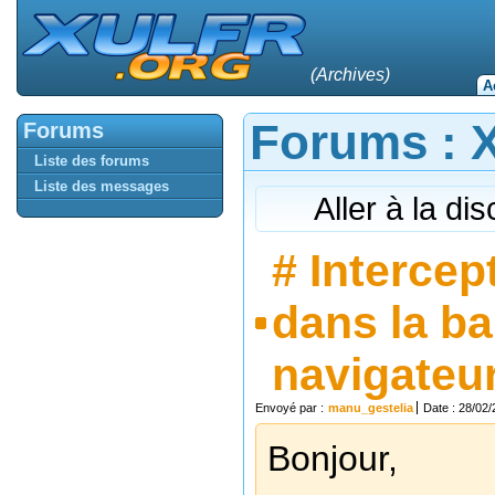
(Archives)
A
Forums : Xu
Forums
Liste des forums
Liste des messages
Aller à la di
#
Intercep
dans la ba
navigateu
Envoyé par :
manu_gestelia
Date : 28/02
Bonjour,