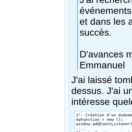
événements
et dans les 
succès.
D'avances m
Emmanuel
J'ai laissé to
dessus. J'ai u
intéresse quel
1°- Création d'un événem
maFunction = new ();

window.addEventListener(
....
