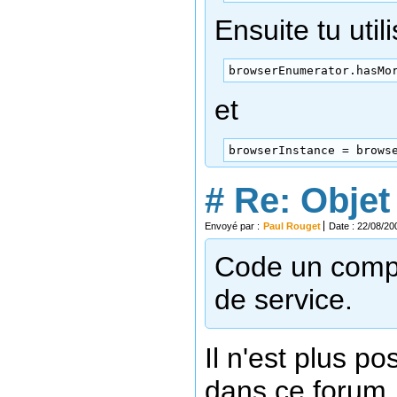
Ensuite tu util
browserEnumerator.hasMo
et
browserInstance = brows
#
Re: Objet 
Envoyé par :
Paul Rouget
Date : 22/08/20
Code un compo
de service.
Il n'est plus p
dans ce forum.