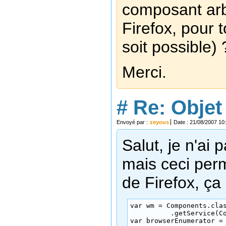
composant arbr
Firefox, pour 
soit possible) 
Merci.
#
Re: Objet 
Envoyé par :
zeyous
Date : 21/08/2007 10
Salut, je n'ai
mais ceci perm
de Firefox, ça 
var wm = Components.clas
          .getService(Co
var browserEnumerator =