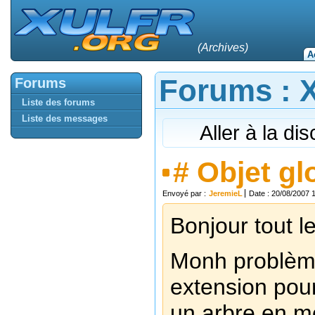
(Archives)
A
Forums : Xu
Forums
Liste des forums
Liste des messages
Aller à la di
#
Objet gl
Envoyé par :
JeremieL
Date : 20/08/2007 
Bonjour tout 
Monh problème
extension pour
un arbre en m