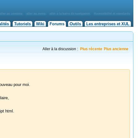
aller au contenu
aller au menu
aller à la barre de navigation
Accessibilité et standards
lités
Tutoriels
Wiki
Forums
Outils
Les entreprises et XUL
Aller à la discussion :
Plus récente
Plus ancienne
 nouveau pour moi.
aire,
ipt html.