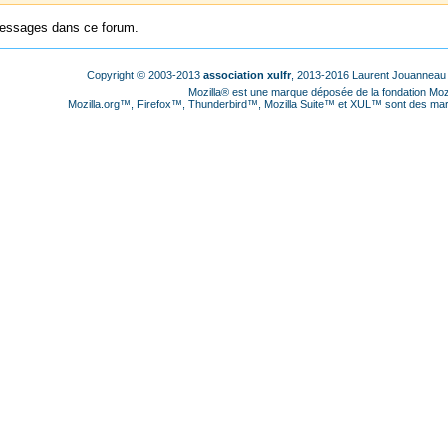
 messages dans ce forum.
Copyright © 2003-2013
association xulfr
, 2013-2016 Laurent Jouanneau
Mozilla® est une marque déposée de la fondation Mozi
Mozilla.org™, Firefox™, Thunderbird™, Mozilla Suite™ et XUL™ sont des marq