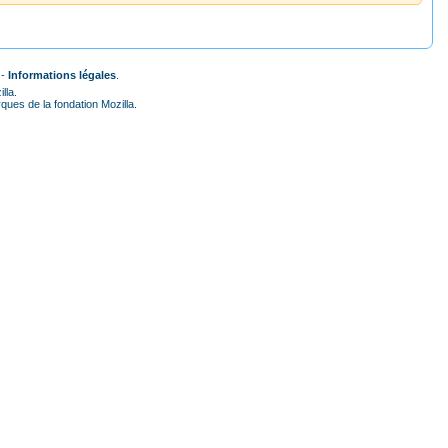
 -
Informations légales
.
lla.
ues de la fondation Mozilla.