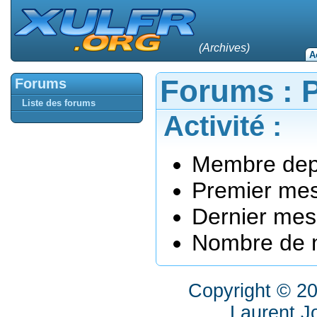
(Archives)
A
Forums : P
Forums
Liste des forums
Activité :
Membre depu
Premier mes
Dernier mes
Nombre de m
Copyright © 2
Laurent J