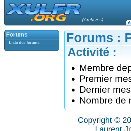
(Archives)
A
Forums : P
Forums
Liste des forums
Activité :
Membre depu
Premier mes
Dernier mes
Nombre de m
Copyright © 2
Laurent J