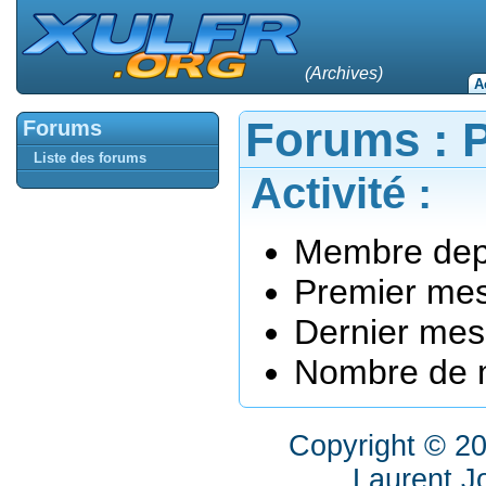
(Archives)
A
Forums : P
Forums
Liste des forums
Activité :
Membre depu
Premier mes
Dernier mes
Nombre de m
Copyright © 2
Laurent J