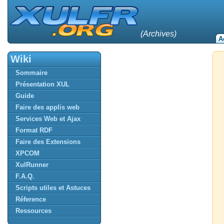
(Archives)
A
Wiki
Sommaire
Présentation XUL
Guide
Faire des applis web
Services Web et Ajax
Format RDF
Faire des Extensions
XPCOM
XulRunner
F.A.Q.
Scripts utiles et Astuces
Réference
Ressources