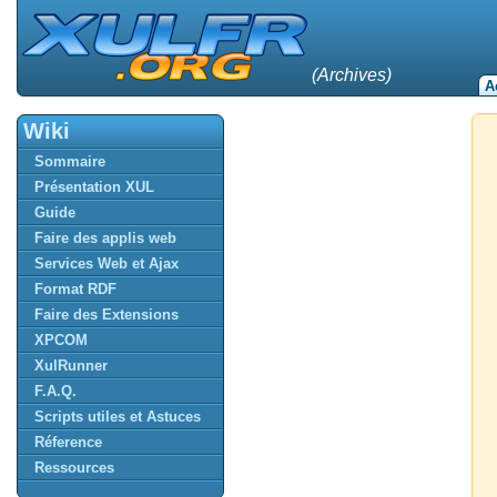
(Archives)
A
Wiki
Sommaire
Présentation XUL
Guide
Faire des applis web
Services Web et Ajax
Format RDF
Faire des Extensions
XPCOM
XulRunner
F.A.Q.
Scripts utiles et Astuces
Réference
Ressources