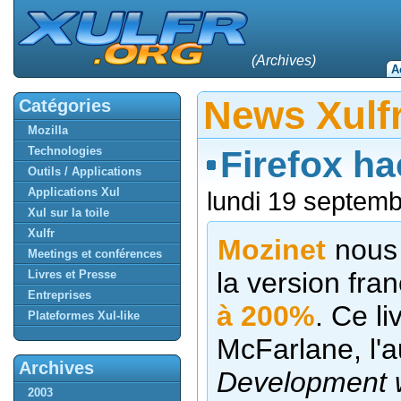
(Archives)
A
News Xulf
Catégories
Mozilla
Technologies
Firefox ha
Outils / Applications
Applications Xul
lundi 19 septem
Xul sur la toile
Xulfr
Mozinet
nous
Meetings et conférences
la version fra
Livres et Presse
Entreprises
à 200%
. Ce l
Plateformes Xul-like
McFarlane, l'
Archives
Development w
2003